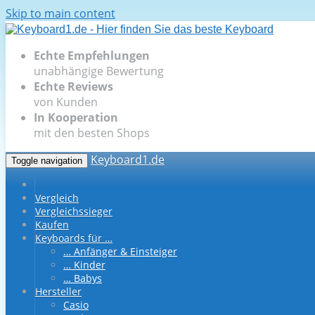
Skip to main content
Echte Empfehlungen
unabhängige Bewertung
Echte Reviews
von Kunden
In Kooperation
mit den besten Shops
Keyboard1.de
Toggle navigation
Vergleich
Vergleichssieger
Kaufen
Keyboards für …
… Anfänger & Einsteiger
… Kinder
… Babys
Hersteller
Casio