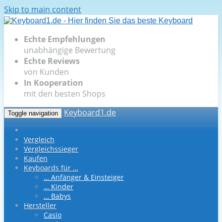
Skip to main content
Echte Empfehlungen
unabhängige Bewertung
Echte Reviews
von Kunden
In Kooperation
mit den besten Shops
Keyboard1.de
Toggle navigation
Vergleich
Vergleichssieger
Kaufen
Keyboards für …
… Anfänger & Einsteiger
… Kinder
… Babys
Hersteller
Casio